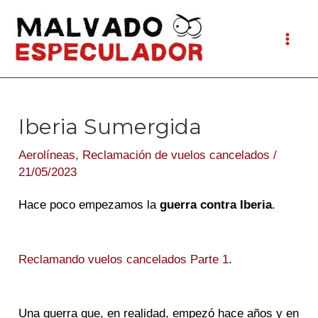
Ir
al
Mai
contenido
Men
Iberia Sumergida
Aerolíneas
,
Reclamación de vuelos cancelados
/
21/05/2023
Hace poco empezamos la
guerra contra Iberia
.
Reclamando vuelos cancelados Parte 1
.
Una guerra que, en realidad, empezó hace años y en