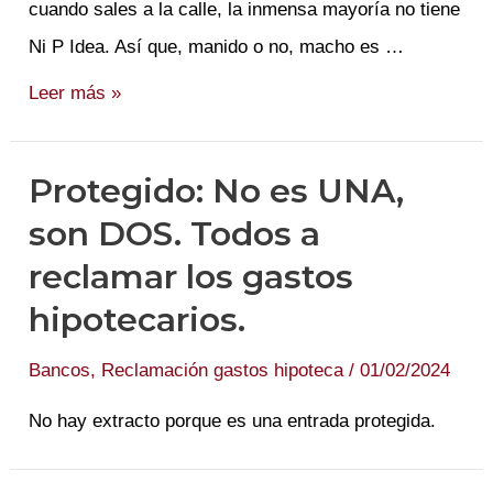
cuando sales a la calle, la inmensa mayoría no tiene
Ni P Idea. Así que, manido o no, macho es …
«Y
Leer más »
yo
qué
Protegido: No es UNA,
sabía…»
son DOS. Todos a
Educanciera
reclamar los gastos
Financión.
hipotecarios.
Bancos
,
Reclamación gastos hipoteca
/
01/02/2024
No hay extracto porque es una entrada protegida.