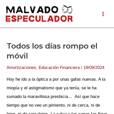
Ir
al
Mai
contenido
Men
Todos los días rompo el
móvil
Amortizaciones
,
Educación Financiera
/
19/09/2024
Hoy he ido a la óptica a por unas gafas nuevas. A la
miopía y el astigmatismo que ya tenía, se le ha
sumado la maravillosa presbicia… Así que hace
tiempo que no veo un pimiento, ni de cerca, ni de
lejos, ni de cercalejos. La calva y las canas las llevo