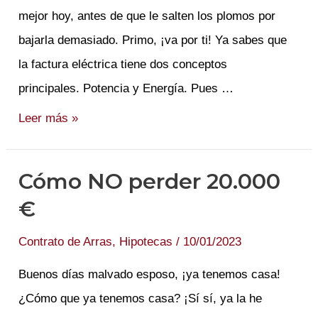
mejor hoy, antes de que le salten los plomos por
bajarla demasiado. Primo, ¡va por ti! Ya sabes que
la factura eléctrica tiene dos conceptos
principales. Potencia y Energía. Pues …
Mi
Leer más »
primo
es
Cómo NO perder 20.000
muy
€
potente
Contrato de Arras
,
Hipotecas
/
10/01/2023
Buenos días malvado esposo, ¡ya tenemos casa!
¿Cómo que ya tenemos casa? ¡Sí sí, ya la he