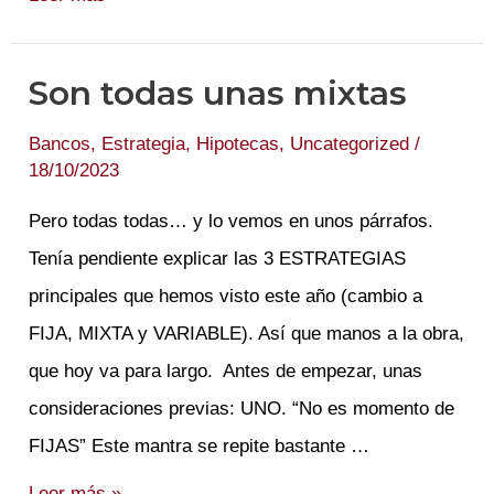
RECORD
(De
Son todas unas mixtas
doblones
y
Bancos
,
Estrategia
,
Hipotecas
,
Uncategorized
/
18/10/2023
de
cojo…
Pero todas todas… y lo vemos en unos párrafos.
es)
Tenía pendiente explicar las 3 ESTRATEGIAS
principales que hemos visto este año (cambio a
FIJA, MIXTA y VARIABLE). Así que manos a la obra,
que hoy va para largo. Antes de empezar, unas
consideraciones previas: UNO. “No es momento de
FIJAS” Este mantra se repite bastante …
Son
Leer más »