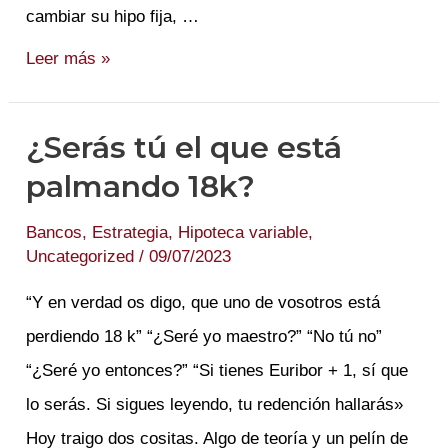
cambiar su hipo fija, …
Atracando
Leer más »
Bancos
VOL
¿Serás tú el que está
1.
palmando 18k?
El
Origen.
Bancos
,
Estrategia
,
Hipoteca variable
,
Uncategorized
/
09/07/2023
“Y en verdad os digo, que uno de vosotros está
perdiendo 18 k” “¿Seré yo maestro?” “No tú no”
“¿Seré yo entonces?” “Si tienes Euribor + 1, sí que
lo serás. Si sigues leyendo, tu redención hallarás»
Hoy traigo dos cositas. Algo de teoría y un pelín de