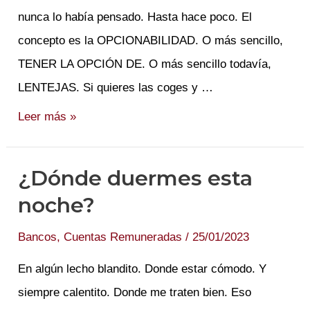
nunca lo había pensado. Hasta hace poco. El
concepto es la OPCIONABILIDAD. O más sencillo,
TENER LA OPCIÓN DE. O más sencillo todavía,
LENTEJAS. Si quieres las coges y …
Yo
Leer más »
me
divorcio.
¿Dónde duermes esta
El
noche?
banco
no.
Bancos
,
Cuentas Remuneradas
/
25/01/2023
En algún lecho blandito. Donde estar cómodo. Y
siempre calentito. Donde me traten bien. Eso