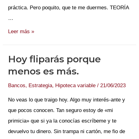
práctica. Pero poquito, que te me duermes. TEORÍA
…
¿Serás
Leer más »
tú
el
Hoy fliparás porque
que
menos es más.
está
palmando
Bancos
,
Estrategia
,
Hipoteca variable
/
21/06/2023
18k?
No veas lo que traigo hoy. Algo muy interés-ante y
que pocos conocen. Tan seguro estoy de «mi
primicia» que si ya la conocías escríbeme y te
devuelvo tu dinero. Sin trampa ni cartón, me fio de