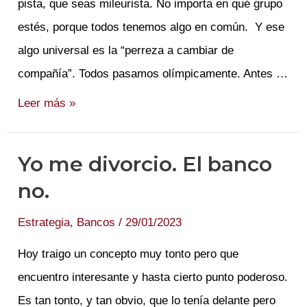
pista, que seas mileurista. No importa en qué grupo
estés, porque todos tenemos algo en común. Y ese
algo universal es la “perreza a cambiar de
compañía”. Todos pasamos olímpicamente. Antes …
Soy
Leer más »
Inmortal,
por
Yo me divorcio. El banco
el
no.
momento.
Estrategia
,
Bancos
/
29/01/2023
Hoy traigo un concepto muy tonto pero que
encuentro interesante y hasta cierto punto poderoso.
Es tan tonto, y tan obvio, que lo tenía delante pero