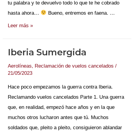
tu palabra y te devuelvo todo lo que te he cobrado
hasta ahora…
Bueno, entremos en faena. …
Hoy
Leer más »
fliparás
porque
Iberia Sumergida
menos
es
Aerolíneas
,
Reclamación de vuelos cancelados
/
21/05/2023
más.
Hace poco empezamos la guerra contra Iberia.
Reclamando vuelos cancelados Parte 1. Una guerra
que, en realidad, empezó hace años y en la que
muchos otros lucharon antes que tú. Muchos
soldados que, pleito a pleito, consiguieron ablandar