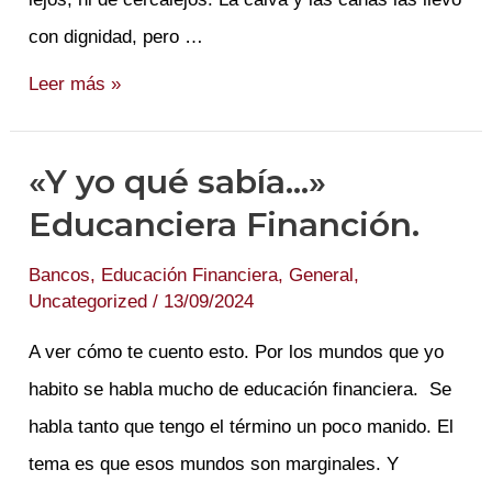
con dignidad, pero …
Todos
Leer más »
los
días
«Y yo qué sabía…»
rompo
Educanciera Financión.
el
móvil
Bancos
,
Educación Financiera
,
General
,
Uncategorized
/
13/09/2024
A ver cómo te cuento esto. Por los mundos que yo
habito se habla mucho de educación financiera. Se
habla tanto que tengo el término un poco manido. El
tema es que esos mundos son marginales. Y