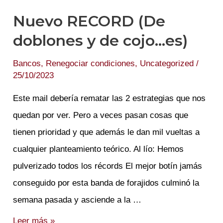
un
Nuevo RECORD (De
plan.
doblones y de cojo…es)
Pero
sí
Bancos
,
Renegociar condiciones
,
Uncategorized
/
25/10/2023
un
jamón.
Este mail debería rematar las 2 estrategias que nos
Resumen
quedan por ver. Pero a veces pasan cosas que
2023
tienen prioridad y que además le dan mil vueltas a
cualquier planteamiento teórico. Al lío: Hemos
pulverizado todos los récords El mejor botín jamás
conseguido por esta banda de forajidos culminó la
semana pasada y asciende a la …
Nuevo
Leer más »