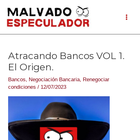
Ir
al
Mai
contenido
Men
Atracando Bancos VOL 1.
El Origen.
Bancos
,
Negociación Bancaria
,
Renegociar
condiciones
/
12/07/2023