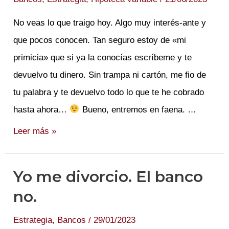
18k?
No veas lo que traigo hoy. Algo muy interés-ante y
que pocos conocen. Tan seguro estoy de «mi
primicia» que si ya la conocías escríbeme y te
devuelvo tu dinero. Sin trampa ni cartón, me fio de
tu palabra y te devuelvo todo lo que te he cobrado
hasta ahora…
Bueno, entremos en faena. …
Hoy
Leer más »
fliparás
porque
Yo me divorcio. El banco
menos
no.
es
más.
Estrategia
,
Bancos
/
29/01/2023