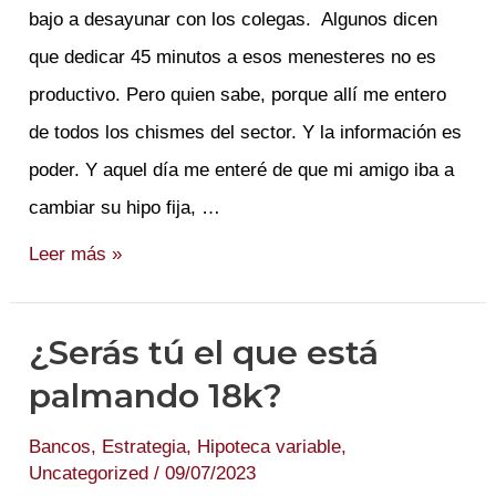
bajo a desayunar con los colegas. Algunos dicen
que dedicar 45 minutos a esos menesteres no es
productivo. Pero quien sabe, porque allí me entero
de todos los chismes del sector. Y la información es
poder. Y aquel día me enteré de que mi amigo iba a
cambiar su hipo fija, …
Atracando
Leer más »
Bancos
VOL
¿Serás tú el que está
1.
palmando 18k?
El
Origen.
Bancos
,
Estrategia
,
Hipoteca variable
,
Uncategorized
/
09/07/2023