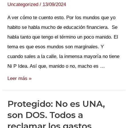
Uncategorized
/
13/09/2024
A ver cómo te cuento esto. Por los mundos que yo
habito se habla mucho de educación financiera. Se
habla tanto que tengo el término un poco manido. El
tema es que esos mundos son marginales. Y
cuando sales a la calle, la inmensa mayoría no tiene
Ni P Idea. Así que, manido o no, macho es …
«Y
Leer más »
yo
qué
Protegido: No es UNA,
sabía…»
son DOS. Todos a
Educanciera
reclamar los gastos
Financión.