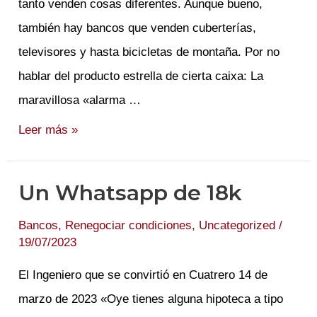
tanto venden cosas diferentes. Aunque bueno,
también hay bancos que venden cuberterías,
televisores y hasta bicicletas de montaña. Por no
hablar del producto estrella de cierta caixa: La
maravillosa «alarma …
BBVA
Leer más »
no
es
Un Whatsapp de 18k
Carrefour
Bancos
,
Renegociar condiciones
,
Uncategorized
/
19/07/2023
El Ingeniero que se convirtió en Cuatrero 14 de
marzo de 2023 «Oye tienes alguna hipoteca a tipo