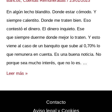
Bancos
,
Cuentas Remuneradas
/
25/01/2023
En algún lecho blandito. Donde estar cómodo. Y
siempre calentito. Donde me traten bien. Eso
contestó el dinero. El dinero inquieto. Ese
que siempre duerme donde mejor lo traten. Y esto
viene al caso de un banquito que sube al 0,70% lo
que remunera en cuenta. Es una buena noticia. No
porque sea mucho interés, que no lo es. …
¿Dónde
Leer más »
duermes
esta
noche?
Contacto
Aviso legal y Cookies