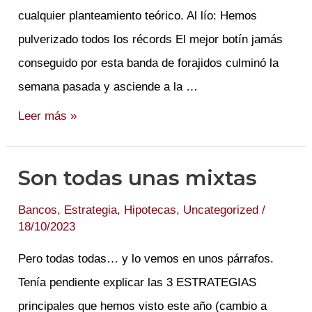
cualquier planteamiento teórico. Al lío: Hemos
pulverizado todos los récords El mejor botín jamás
conseguido por esta banda de forajidos culminó la
semana pasada y asciende a la …
Nuevo
Leer más »
RECORD
(De
Son todas unas mixtas
doblones
y
Bancos
,
Estrategia
,
Hipotecas
,
Uncategorized
/
18/10/2023
de
cojo…
Pero todas todas… y lo vemos en unos párrafos.
es)
Tenía pendiente explicar las 3 ESTRATEGIAS
principales que hemos visto este año (cambio a