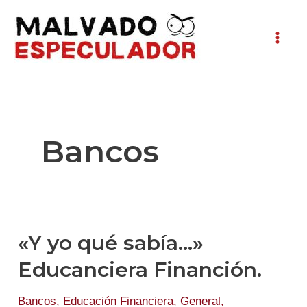
Ir
al
Mai
contenido
Men
Bancos
«Y yo qué sabía…»
Educanciera Financión.
Bancos
,
Educación Financiera
,
General
,