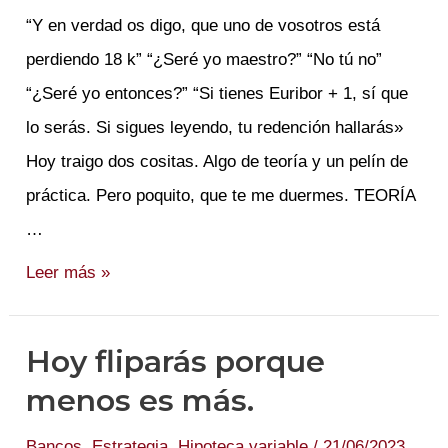
“Y en verdad os digo, que uno de vosotros está
perdiendo 18 k” “¿Seré yo maestro?” “No tú no”
“¿Seré yo entonces?” “Si tienes Euribor + 1, sí que
lo serás. Si sigues leyendo, tu redención hallarás»
Hoy traigo dos cositas. Algo de teoría y un pelín de
práctica. Pero poquito, que te me duermes. TEORÍA
…
¿Serás
Leer más »
tú
el
Hoy fliparás porque
que
menos es más.
está
palmando
Bancos
,
Estrategia
,
Hipoteca variable
/
21/06/2023