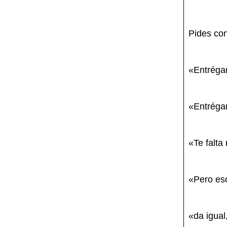
Pides con
«Entrégam
«Entréga
«Te falta
«Pero es
«da igual,