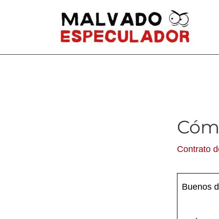
Ir
al
contenido
Cómo
Contrato d
Buenos d