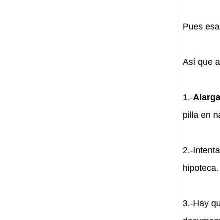
Pues esas
Así que a
1.-
Alarga
pilla en 
2.-Intent
hipoteca
3.-Hay q