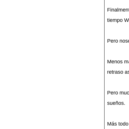
Finalment
tiempo Wi
Pero noso
Menos ma
retraso 
Pero much
sueños.
Más todo 