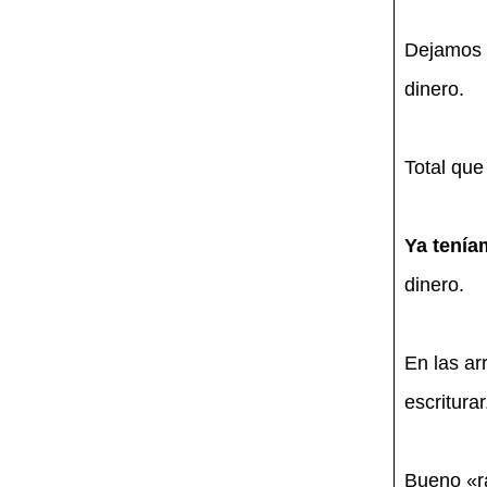
Dejamos d
dinero.
Total que
Ya tenía
dinero.
En las ar
escriturar
Bueno «ra