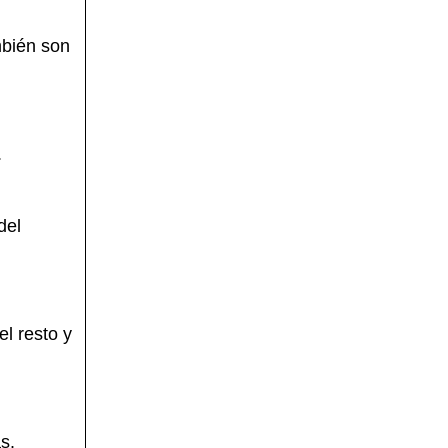
mbién son
.
del
l resto y
s.