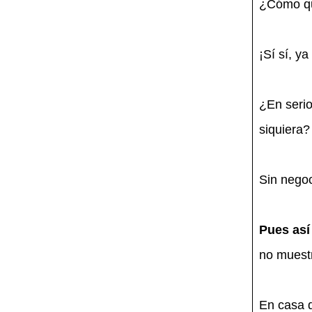
¿Cómo qu
¡Sí sí, y
¿En serio
siquiera?
Sin negoc
Pues así
no muestr
En casa d