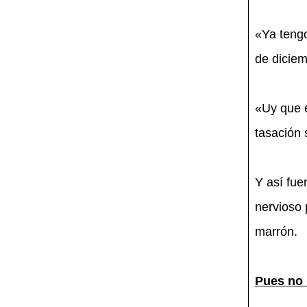
«Ya tengo
de dicie
«Uy que e
tasación 
Y así fu
nervioso 
marrón.
Pues no 