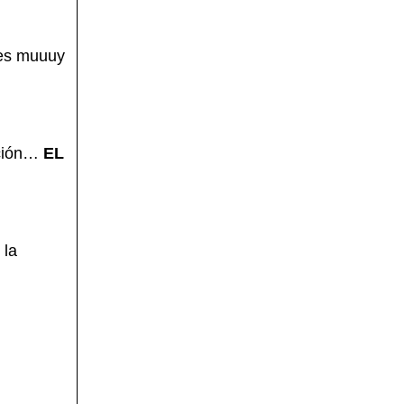
 es muuuy
bución…
EL
 la