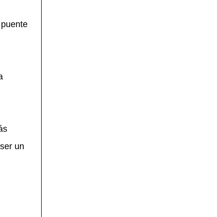
 puente
a
ás
ser un