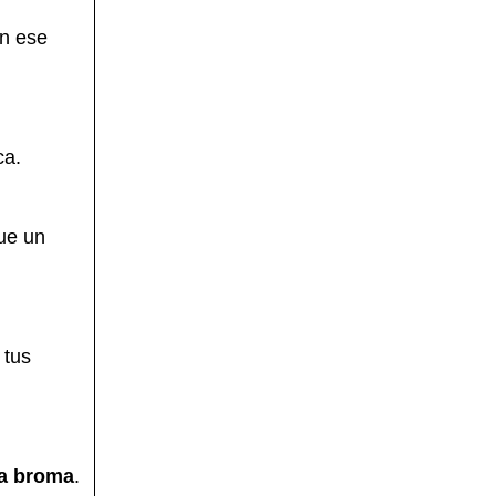
En ese
ca.
ue un
 tus
a broma
.