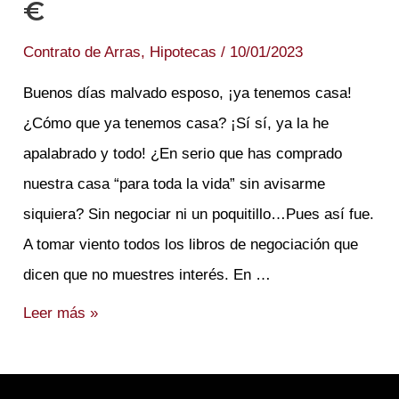
€
Contrato de Arras
,
Hipotecas
/
10/01/2023
Buenos días malvado esposo, ¡ya tenemos casa!
¿Cómo que ya tenemos casa? ¡Sí sí, ya la he
apalabrado y todo! ¿En serio que has comprado
nuestra casa “para toda la vida” sin avisarme
siquiera? Sin negociar ni un poquitillo…Pues así fue.
A tomar viento todos los libros de negociación que
dicen que no muestres interés. En …
Cómo
Leer más »
NO
perder