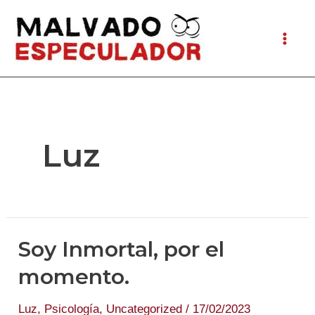
Ir
al
Mai
contenido
Men
Luz
Soy Inmortal, por el
momento.
Luz
,
Psicología
,
Uncategorized
/
17/02/2023