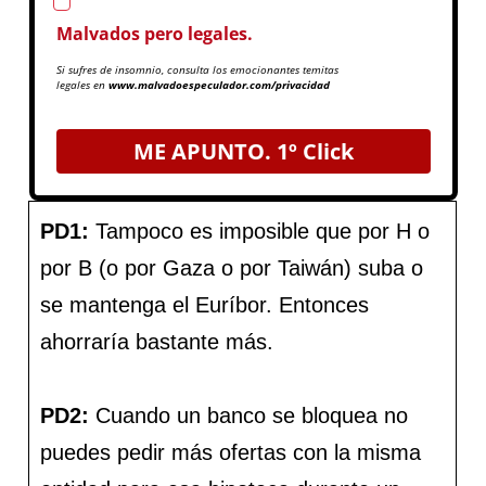
Acepto la Política de Privacidad
Malvados pero legales.
Si sufres de insomnio, consulta los emocionantes temitas
legales en
www.malvadoespeculador.com/privacidad
ME APUNTO. 1º Click
PD1:
Tampoco es imposible que por H o
por B (o por Gaza o por Taiwán) suba o
se mantenga el Euríbor. Entonces
ahorraría bastante más.
PD2:
Cuando un banco se bloquea no
puedes pedir más ofertas con la misma