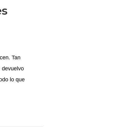
es
ocen. Tan
e devuelvo
todo lo que