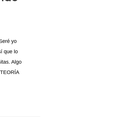
¿Seré yo
í que lo
itas. Algo
s. TEORÍA