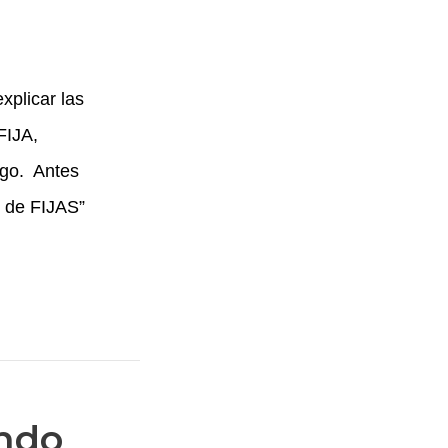
xplicar las
FIJA,
rgo. Antes
 de FIJAS”
ando