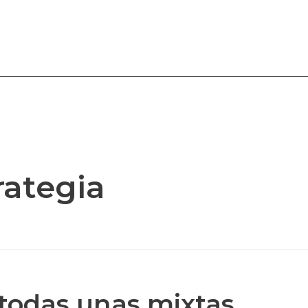
rategia
todas unas mixtas