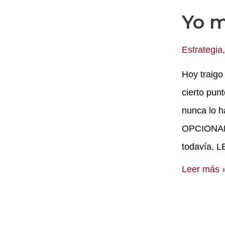
Yo m
es
más.
Estrategia
Hoy traigo
cierto punt
nunca lo h
OPCIONABI
todavía, L
Yo
Leer más 
me
divorcio.
El