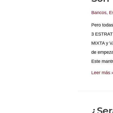
Bancos
,
E
Pero todas
3 ESTRATE
MIXTA y VA
de empeza
Este mantr
Son
Leer más 
todas
unas
mixtas
¿Ser