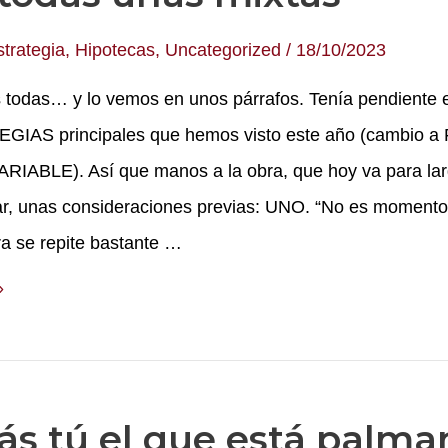
strategia
,
Hipotecas
,
Uncategorized
/
18/10/2023
 todas… y lo vemos en unos párrafos. Tenía pendiente e
GIAS principales que hemos visto este año (cambio a 
RIABLE). Así que manos a la obra, que hoy va para la
r, unas consideraciones previas: UNO. “No es momento
a se repite bastante …
»
ás tú el que está palm