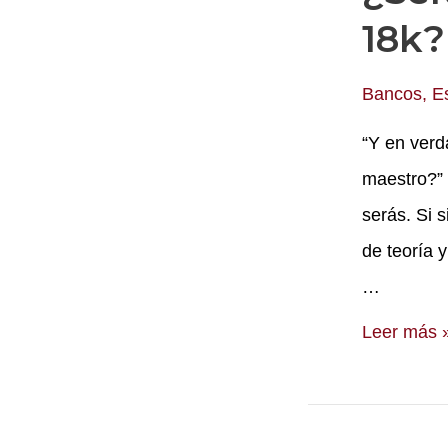
18k?
Bancos
,
E
“Y en verd
maestro?” 
serás. Si 
de teoría 
…
¿Serás
Leer más 
tú
el
que