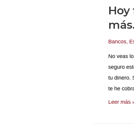
Hoy 
está
palmando
más
18k?
Bancos
,
E
No veas lo
seguro est
tu dinero. 
te he cob
Hoy
Leer más 
fliparás
porque
menos