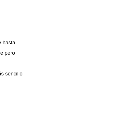
y hasta
te pero
 sencillo